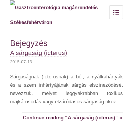
Bejegyzés
A sárgaság (icterus)
2015-07-13
Sárgaságnak (icterusnak) a bőr, a nyálkahártyák
és a szem ínhártyájának sárgás elszíneződését
nevezzük, melyet leggyakrabban toxikus
májkárosodás vagy elzáródásos sárgaság okoz.
Continue reading “A sárgaság (icterus)” »