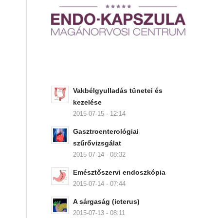
Vakbélgyulladás tünetei és
kezelése
2015-07-15 - 12:14
Gasztroenterológiai
szűrővizsgálat
2015-07-14 - 08:32
Emésztőszervi endoszkópia
2015-07-14 - 07:44
A sárgaság (icterus)
2015-07-13 - 08:11