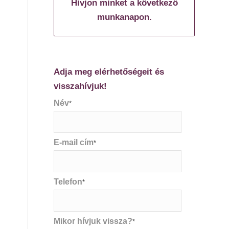
Hívjon minket a következő
munkanapon.
Adja meg elérhetőségeit és
visszahívjuk!
Név
*
E-mail cím
*
Telefon
*
Mikor hívjuk vissza?
*