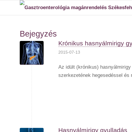
Bejegyzés
Krónikus hasnyálmirigy g
2015-07-13
Az idült (krónikus) hasnyálmirigy
szerkezetének hegesedéssel és m
Hasnyálmirigy gyulladás