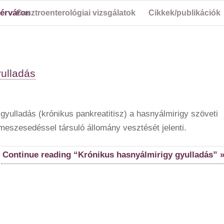
Gasztroenterológiai vizsgálatok
Cikkek/publikációk
yulladás
 gyulladás (krónikus pankreatitisz) a hasnyálmirigy szöveti
eszesedéssel társuló állomány vesztését jelenti.
Continue reading “Krónikus hasnyálmirigy gyulladás” 