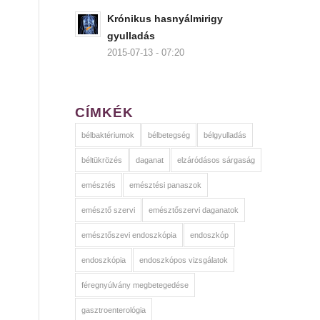
Krónikus hasnyálmirigy
gyulladás
2015-07-13 - 07:20
CÍMKÉK
bélbaktériumok
bélbetegség
bélgyulladás
béltükrözés
daganat
elzáródásos sárgaság
emésztés
emésztési panaszok
emésztő szervi
emésztőszervi daganatok
emésztőszevi endoszkópia
endoszkóp
endoszkópia
endoszkópos vizsgálatok
féregnyúlvány megbetegedése
gasztroenterológia