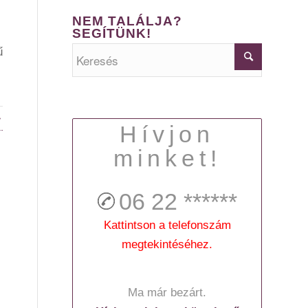
NEM TALÁLJA?
SEGÍTÜNK!
ű
»
Hívjon
minket!
06 22
******
Kattintson a telefonszám
megtekintéséhez.
Ma már bezárt.