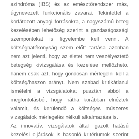
szindróma (IBS) és az emésztőrendszer más,
úgynevezett funkcionális zavarai. Tekintettel a
korlátozott anyagi forrásokra, a nagyszámú beteg
kezelésében lehetőség szerint a gazdaságossági
szempontokat is figyelembe kell venni. A
költséghatékonyság szem előtt tartása azonban
nem azt jelenti, hogy az életet nem veszélyeztető
betegség kivizsgálása és kezelése mellőzhető,
hanem csak azt, hogy gondosan mérlegelni kell a
költség/haszon arányt. Nem szabad kritikátlanul
ismételni a vizsgálatokat pusztán abból a
megfontolásból, hogy hátha korábban elnéztek
valamit, és kerülendő a költséges műszeres
vizsgálatok mérlegelés nélküli alkalmazása is.
Az innovatív, vizsgálatok által igazolt hatású
kezelési eljárások is hasonló kritériumok szerint