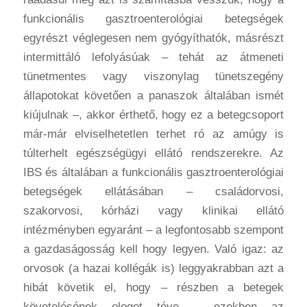
funkcionális gasztroenterológiai betegségek
egyrészt véglegesen nem gyógyíthatók, másrészt
intermittáló lefolyásúak – tehát az átmeneti
tünetmentes vagy viszonylag tünetszegény
állapotokat követően a panaszok általában ismét
kiújulnak –, akkor érthető, hogy ez a betegcsoport
már-már elviselhetetlen terhet ró az amúgy is
túlterhelt egészségügyi ellátó rendszerekre.
Az
IBS és általában a funkcionális gasztroenterológiai
betegségek ellátásában – családorvosi,
szakorvosi, kórházi vagy klinikai ellátó
intézményben egyaránt – a legfontosabb szempont
a gazdaságosság kell hogy legyen. Való igaz: az
orvosok (a hazai kollégák is) leggyakrabban azt a
hibát követik el, hogy – részben a betegek
követelésének eleget téve – ezekben az