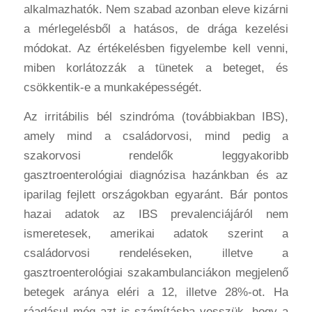
alkalmazhatók. Nem szabad azonban eleve kizárni
a mérlegelésből a hatásos, de drága kezelési
módokat. Az értékelésben figyelembe kell venni,
miben korlátozzák a tünetek a beteget, és
csökkentik-e a munkaképességét.
Az irritábilis bél szindróma (továbbiakban IBS),
amely mind a családorvosi, mind pedig a
szakorvosi rendelők leggyakoribb
gasztroenterológiai diagnózisa hazánkban és az
iparilag fejlett országokban egyaránt. Bár pontos
hazai adatok az IBS prevalenciájáról nem
ismeretesek, amerikai adatok szerint a
családorvosi rendeléseken, illetve a
gasztroenterológiai szakambulanciákon megjelenő
betegek aránya eléri a 12, illetve 28%-ot. Ha
ráadásul még azt is számításba vesszük, hogy a