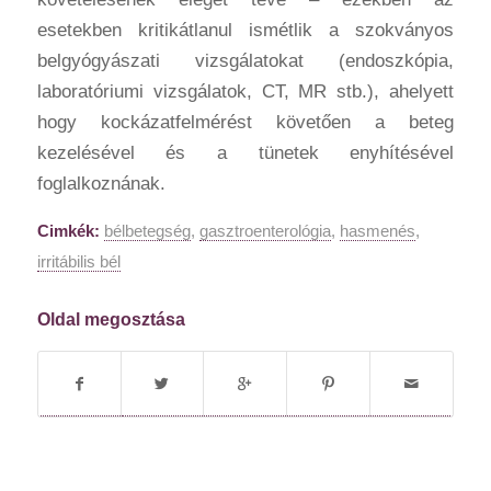
esetekben kritikátlanul ismétlik a szokványos
belgyógyászati vizsgálatokat (endoszkópia,
laboratóriumi vizsgálatok, CT, MR stb.), ahelyett
hogy kockázatfelmérést
követően a beteg
kezelésével és a tünetek enyhítésével
foglalkoznának.
Cimkék:
bélbetegség
,
gasztroenterológia
,
hasmenés
,
irritábilis bél
Oldal megosztása