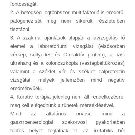
fontosságát.
2. A betegség legtöbbször multifaktoriális eredetű,
patogenezisét még nem sikerült részleteiben
tisztázni.
3. A szakmai ajánlások alapján a kivizsgálás fő
elemei a laboratóriumi vizsgálat (elsősorban
vérkép, süllyedés és C-reaktív protein), a hasi
ultrahang és a kolonoszkópia (vastagbéltükrözés)
valamint a széklet vér és széklet calprotectin
vizsgálat, melyek jellemzően mind negatív
eredményűek.
4. Kuratív terápia jelenleg nem áll rendelkezésre,
meg kell elégednünk a tünetek mérséklésével.
Mind az általános orvosi, mind a
gasztroenterológiai szakorvosi gyakorlatban
fontos helyet foglalnak el az irritábilis bél