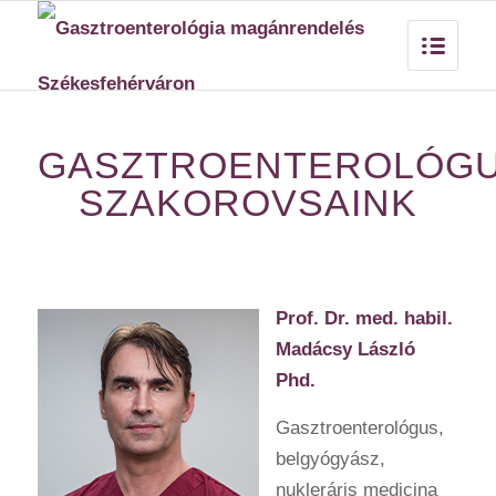
GASZTROENTEROLÓG
SZAKOROVSAINK
Prof. Dr. med. habil.
Madácsy László
Phd.
Gasztroenterológus,
belgyógyász,
nukleráris medicina