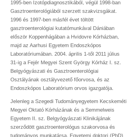
1995-ben Izotópdiagnosztikából, végül 1998-ban
Gasztroenterológiából szerzett szakvizsgákat.
1996 és 1997-ben másfél évet töltött
gasztroenterológiai kutatómunkával Dániában
először Koppenhágában a Hvidovre Kórházban,
majd az Aarhusi Egyetem Endoszkópos
Laboratóriumában. 2004. április 1-től 2011 július
31-ig a Fejér Megyei Szent György Kórház I. sz.
Belgyógyászati és Gasztroenterológiai
Osztályának osztályvezető főorvosa, és az
Endoszkópos Laboratórium orvos igazgatója.
Jelenleg a Szegedi Tudományegyetem Kecskeméti
Megyei Oktató Kórházának és a Semmelweis
Egyetem II. sz. Belgyógyászati Klinikájának
szerződött gasztroenterológus szakorvosa és
tudományos munkatársa. Egyetemi doktori (PhD)